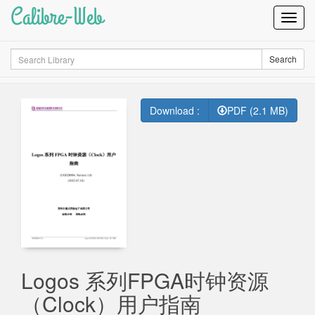
Calibre-Web
Toggl
Navig
Search
Search
Download :
PDF (2.1 MB)
Logos 系列FPGA时钟资源
（Clock）用户指南