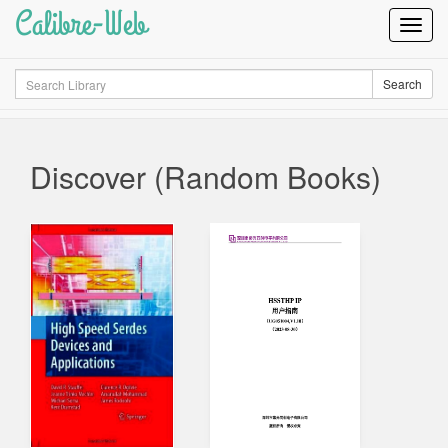
Calibre-Web
Toggl
Navig
Search
Search
Discover (Random Books)