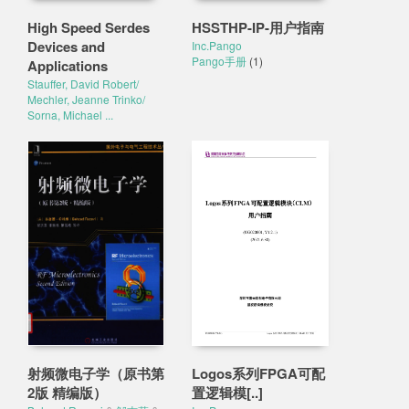
High Speed Serdes
HSSTHP-IP-用户指南
Devices and
Inc.Pango
Pango手册
(1)
Applications
Stauffer, David Robert/
Mechler, Jeanne Trinko/
Sorna, Michael ...
射频微电子学（原书第
Logos系列FPGA可配
2版 精编版）
置逻辑模[..]