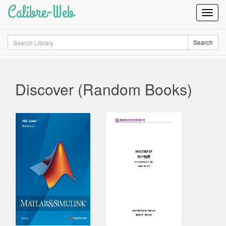
Calibre-Web
Toggl
Navig
Search
Search
Discover (Random Books)