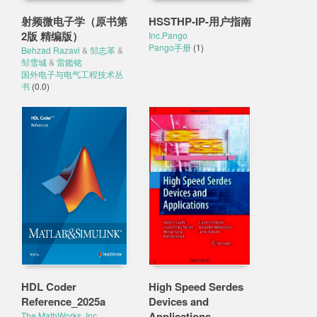
射频微电子学（原书第
HSSTHP-IP-用户指南
2版 精编版）
Inc.Pango
Pango手册
(1)
Behzad Razavi
&
邹志革
&
邹雪城
&
雷鑑铭
国外电子与电气工程技术丛
书
(0.0)
HDL Coder
High Speed Serdes
Reference_2025a
Devices and
Applications
The MathWorks, Inc