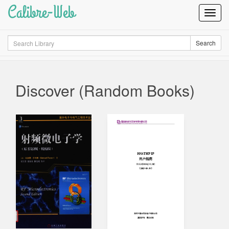
Calibre-Web
Toggl
Navig
Search
Search
Discover (Random Books)